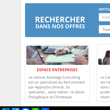
INTITU
RECHERCHER
DANS NOS OFFRES
ESPACE ENTREPRISES
Le cabinet Avantage Consulting
Le Ca
est un spécialiste du Recrutement
est h
par Approche Directe. Sa
dans 
spécialité… votre métier : le Génie
profe
Énergétique et Climatique.
réser
LinkedIn
Twitter
Facebook
WhatsApp
Share