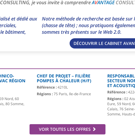
 CONSULTING, je vous invite à comprendre
A
V
ANTAGE
CONSUL
lisé et dédié aux
Notre méthode de recherche est basée sur l
rciales,
(chasse de tête) ; nous pratiquons également
le bâtiment,
sommes très présents sur le Web 2.0.
DÉCOUVRIR LE CABINET AVA
HNICO-
CHEF DE PROJET – FILIÈRE
RESPONSABL
VAC RÉGION
POMPES À CHALEUR (H/F)
SECTEUR NO
ET ACOUSTIQ
Référence :
4210L
Référence :
422
Régions :
75 Paris, Ile-de-France
59 Nord, 60
Régions :
02 Ais
ais, 80 Somme,
Eure, 59 Nord, 6
Calais, 76 Seine
Somme, Hauts-d
VOIR TOUTES LES OFFRES