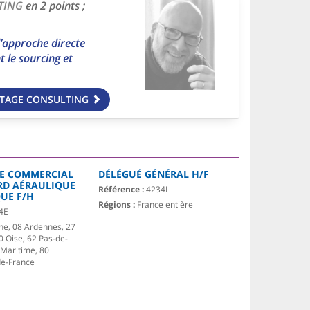
TING
en 2 points ;
’approche directe
 le sourcing et
NTAGE CONSULTING
E COMMERCIAL
DÉLÉGUÉ GÉNÉRAL H/F
RD AÉRAULIQUE
Référence :
4234L
UE F/H
Régions :
France entière
4E
ne, 08 Ardennes, 27
0 Oise, 62 Pas-de-
-Maritime, 80
e-France