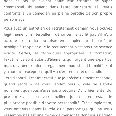
dans ce cas, ils avaient enfilé leur costume de super
commercial. Ils étaient dans l’auto caricature. Là, j’étais
confronté à un comédien en pleine parodie de son propre
personnage.
Vous avez un entretien de recrutement demain, vous pouvez
légitimement m’interpeller : dénoncer ne suffit pas s’il n’y a
aucune proposition ou piste en complément. L’honnêteté
m’oblige à rappeler que le recrutement n’est pas une science
exacte. Certes, les techniques appropriées, la formation,
l’expérience sont autant d’éléments qui forgent une expertise,
mais devraient renforcer également modestie et humilité. Et il
y a autant d’exceptions qu’il y a d’entretiens et de candidats.
Tout d’abord, il est impératif que je précise un point essentiel,
quand j’écris « ne vous vendez plus », cela ne signifie
nullement que vous n’avez pas à séduire. Donc bien entendu,
présentez-vous sous votre meilleur jour tout en restant le
plus proche possible de votre personnalité. Très simplement,
vous empêtrer dans le rôle d’un personnage qui ne vous
ressemble pas est une forme de mensonge dont vous risquez