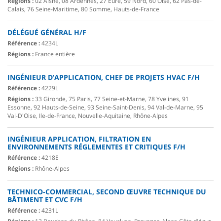
Régions :
02 Aisne, 08 Ardennes, 27 Eure, 59 Nord, 60 Oise, 62 Pas-de-
Calais, 76 Seine-Maritime, 80 Somme, Hauts-de-France
DÉLÉGUÉ GÉNÉRAL H/F
Référence :
4234L
Régions :
France entière
INGÉNIEUR D’APPLICATION, CHEF DE PROJETS HVAC F/H
Référence :
4229L
Régions :
33 Gironde, 75 Paris, 77 Seine-et-Marne, 78 Yvelines, 91
Essonne, 92 Hauts-de-Seine, 93 Seine-Saint-Denis, 94 Val-de-Marne, 95
Val-D'Oise, Ile-de-France, Nouvelle-Aquitaine, Rhône-Alpes
INGÉNIEUR APPLICATION, FILTRATION EN
ENVIRONNEMENTS RÉGLEMENTES ET CRITIQUES F/H
Référence :
4218E
Régions :
Rhône-Alpes
TECHNICO-COMMERCIAL, SECOND ŒUVRE TECHNIQUE DU
BÂTIMENT ET CVC F/H
Référence :
4231L