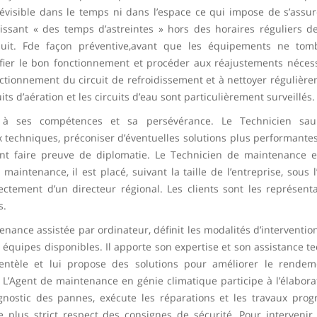
révisible dans le temps ni dans l’espace ce qui impose de s’assur
issant « des temps d’astreintes » hors des horaires réguliers de 
nuit. Fde façon préventive,avant que les équipements ne tom
fier le bon fonctionnement et procéder aux réajustements nécess
fonctionnement du circuit de refroidissement et à nettoyer régulièr
ts d’aération et les circuits d’eau sont particulièrement surveillés.
e à ses compétences et sa persévérance. Le Technicien sau
oix techniques, préconiser d’éventuelles solutions plus performante
ent faire preuve de diplomatie. Le Technicien de maintenance 
intenance, il est placé, suivant la taille de l’entreprise, sous l’
ectement d’un directeur régional. Les clients sont les représent
s.
nance assistée par ordinateur, définit les modalités d’intervention
es équipes disponibles. Il apporte son expertise et son assistance 
clientèle et lui propose des solutions pour améliorer le rende
e. L’Agent de maintenance en génie climatique participe à l’élabora
gnostic des pannes, exécute les réparations et les travaux pro
plus strict respect des consignes de sécurité. Pour intervenir