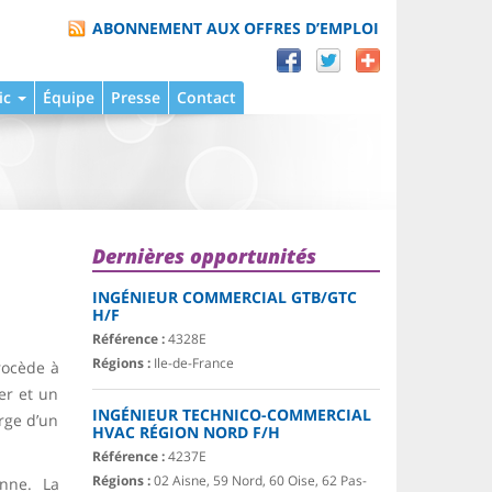
ABONNEMENT AUX OFFRES D’EMPLOI
ic
Équipe
Presse
Contact
Dernières opportunités
INGÉNIEUR COMMERCIAL GTB/GTC
H/F
Référence :
4328E
Régions :
Ile-de-France
procède à
er et un
INGÉNIEUR TECHNICO-COMMERCIAL
rge d’un
HVAC RÉGION NORD F/H
Référence :
4237E
Régions :
02 Aisne, 59 Nord, 60 Oise, 62 Pas-
anne. La