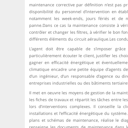
maintenance corrective par définition n’est pas p
disponibilité du personnel d’intervention en établ
notamment les week-ends, jours fériés et de 
panne.Dans ce cas la maintenance consiste à véri
contrôler et changer les filtres, à vérifier le bon 
différents éléments du circuit aéraulique.Les condui
L’agent doit être capable de s’imposer grâc
particulièrement écouter le client, justifier les ch
gagner en efficacité énergétique et éventuellem
climatique encadre une petite équipe d’agents de ma
d’un ingénieur, d’un responsable d’agence ou dir
entreprises industrielles ou des bâtiments tertiaire
Il met en oeuvre les moyens de gestion de la mainte
les fiches de travaux et répartit les tâches entre l
lors d’interventions complexes. Il conseille la 
installations et l’efficacité énergétique du systèm
plans et schémas de maintenance, réalise le dia
renseigne les documents de maintenance dans le 