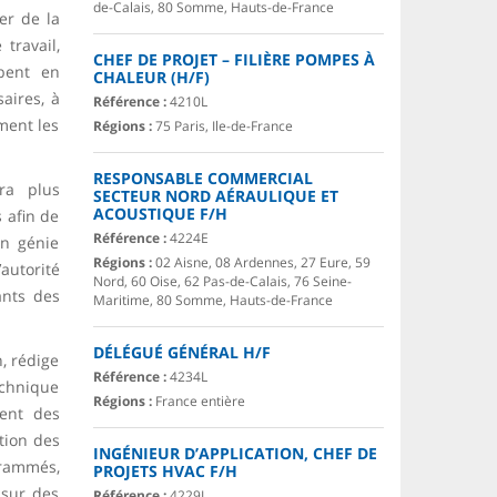
de-Calais, 80 Somme, Hauts-de-France
er de la
travail,
CHEF DE PROJET – FILIÈRE POMPES À
bent en
CHALEUR (H/F)
aires, à
Référence :
4210L
ement les
Régions :
75 Paris, Ile-de-France
RESPONSABLE COMMERCIAL
ra plus
SECTEUR NORD AÉRAULIQUE ET
ACOUSTIQUE F/H
s afin de
Référence :
4224E
en génie
Régions :
02 Aisne, 08 Ardennes, 27 Eure, 59
autorité
Nord, 60 Oise, 62 Pas-de-Calais, 76 Seine-
ants des
Maritime, 80 Somme, Hauts-de-France
DÉLÉGUÉ GÉNÉRAL H/F
, rédige
Référence :
4234L
technique
Régions :
France entière
ment des
tion des
INGÉNIEUR D’APPLICATION, CHEF DE
grammés,
PROJETS HVAC F/H
 sur des
Référence :
4229L