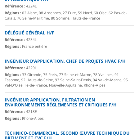
Référence :
4224E
Régions :
02 Aisne, 08 Ardennes, 27 Eure, 59 Nord, 60 Oise, 62 Pas-de-
Calais, 76 Seine-Maritime, 80 Somme, Hauts-de-France
DÉLÉGUÉ GÉNÉRAL H/F
Référence :
4234L
Régions :
France entière
INGÉNIEUR D’APPLICATION, CHEF DE PROJETS HVAC F/H
Référence :
4229L
Régions :
33 Gironde, 75 Paris, 77 Seine-et-Marne, 78 Yvelines, 91
Essonne, 92 Hauts-de-Seine, 93 Seine-Saint-Denis, 94 Val-de-Marne, 95
Val-D'Oise, Ile-de-France, Nouvelle-Aquitaine, Rhône-Alpes
INGÉNIEUR APPLICATION, FILTRATION EN
ENVIRONNEMENTS RÉGLEMENTES ET CRITIQUES F/H
Référence :
4218E
Régions :
Rhône-Alpes
TECHNICO-COMMERCIAL, SECOND ŒUVRE TECHNIQUE DU
BÂTIMENT ET CVC F/H