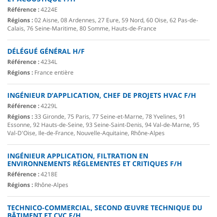
Référence :
4224E
Régions :
02 Aisne, 08 Ardennes, 27 Eure, 59 Nord, 60 Oise, 62 Pas-de-
Calais, 76 Seine-Maritime, 80 Somme, Hauts-de-France
DÉLÉGUÉ GÉNÉRAL H/F
Référence :
4234L
Régions :
France entière
INGÉNIEUR D’APPLICATION, CHEF DE PROJETS HVAC F/H
Référence :
4229L
Régions :
33 Gironde, 75 Paris, 77 Seine-et-Marne, 78 Yvelines, 91
Essonne, 92 Hauts-de-Seine, 93 Seine-Saint-Denis, 94 Val-de-Marne, 95
Val-D'Oise, Ile-de-France, Nouvelle-Aquitaine, Rhône-Alpes
INGÉNIEUR APPLICATION, FILTRATION EN
ENVIRONNEMENTS RÉGLEMENTES ET CRITIQUES F/H
Référence :
4218E
Régions :
Rhône-Alpes
TECHNICO-COMMERCIAL, SECOND ŒUVRE TECHNIQUE DU
BÂTIMENT ET CVC F/H