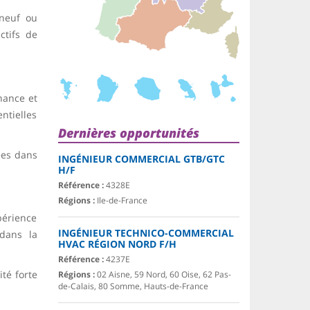
 neuf ou
ctifs de
enance et
ntielles
Dernières opportunités
ées dans
INGÉNIEUR COMMERCIAL GTB/GTC
H/F
Référence :
4328E
Régions :
Ile-de-France
périence
INGÉNIEUR TECHNICO-COMMERCIAL
dans la
HVAC RÉGION NORD F/H
Référence :
4237E
té forte
Régions :
02 Aisne, 59 Nord, 60 Oise, 62 Pas-
de-Calais, 80 Somme, Hauts-de-France