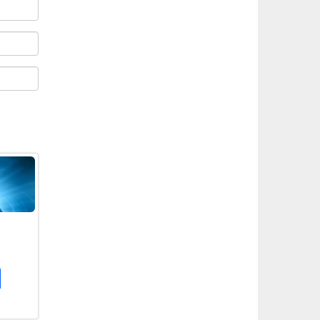
.
book
atsApp
Share