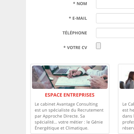
*
NOM
*
E-MAIL
TÉLÉPHONE
*
VOTRE CV
ESPACE ENTREPRISES
Le cabinet Avantage Consulting
Le Ca
est un spécialiste du Recrutement
est h
par Approche Directe. Sa
dans 
spécialité… votre métier : le Génie
profe
Énergétique et Climatique.
réser