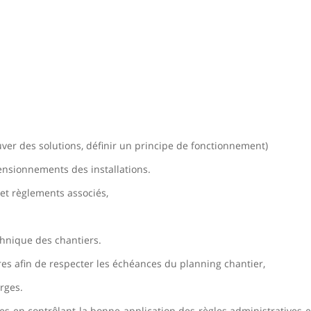
ouver des solutions, définir un principe de fonctionnement)
mensionnements des installations.
et règlements associés,
chnique des chantiers.
ires afin de respecter les échéances du planning chantier,
rges.
ires en contrôlant la bonne application des règles administratives 