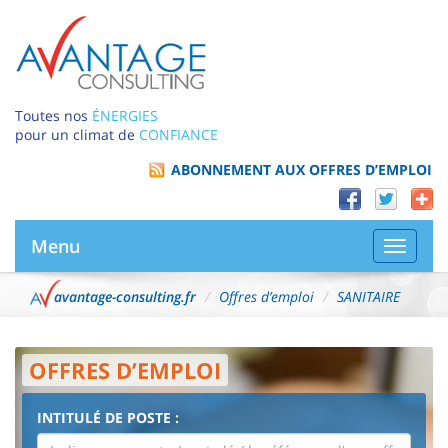
Toutes nos
ÉNERGIES
pour un climat de
CONFIANCE
ABONNEMENT AUX OFFRES D’EMPLOI
Menu
Bascule
la
navigat
avantage-consulting.fr
Offres d’emploi
SANITAIRE
OFFRES D’EMPLOI
INTITULÉ DE POSTE :