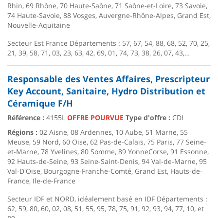
Rhin, 69 Rhône, 70 Haute-Saône, 71 Saône-et-Loire, 73 Savoie,
74 Haute-Savoie, 88 Vosges, Auvergne-Rhône-Alpes, Grand Est,
Nouvelle-Aquitaine
Secteur Est France Départements : 57, 67, 54, 88, 68, 52, 70, 25,
21, 39, 58, 71, 03, 23, 63, 42, 69, 01, 74, 73, 38, 26, 07, 43,…
Responsable des Ventes Affaires, Prescripteur
Key Account, Sanitaire, Hydro Distribution et
Céramique F/H
Référence :
4155L
OFFRE POURVUE
Type d'offre :
CDI
Régions :
02 Aisne, 08 Ardennes, 10 Aube, 51 Marne, 55
Meuse, 59 Nord, 60 Oise, 62 Pas-de-Calais, 75 Paris, 77 Seine-
et-Marne, 78 Yvelines, 80 Somme, 89 YonneCorse, 91 Essonne,
92 Hauts-de-Seine, 93 Seine-Saint-Denis, 94 Val-de-Marne, 95
Val-D'Oise, Bourgogne-Franche-Comté, Grand Est, Hauts-de-
France, Ile-de-France
Secteur IDF et NORD, idéalement basé en IDF Départements :
62, 59, 80, 60, 02, 08, 51, 55, 95, 78, 75, 91, 92, 93, 94, 77, 10, et