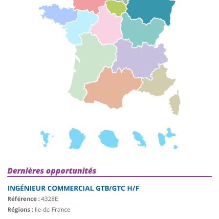
Dernières opportunités
INGÉNIEUR COMMERCIAL GTB/GTC H/F
Référence :
4328E
Régions :
Ile-de-France