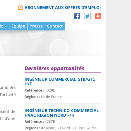
ABONNEMENT AUX OFFRES D’EMPLOI
ic
Équipe
Presse
Contact
Dernières opportunités
INGÉNIEUR COMMERCIAL GTB/GTC
H/F
plombiers
Référence :
4328E
activité
Régions :
Ile-de-France
INGÉNIEUR TECHNICO-COMMERCIAL
fusent de
HVAC RÉGION NORD F/H
ifs d’une
Référence :
4237E
Régions :
02 Aisne, 59 Nord, 60 Oise, 62 Pas-