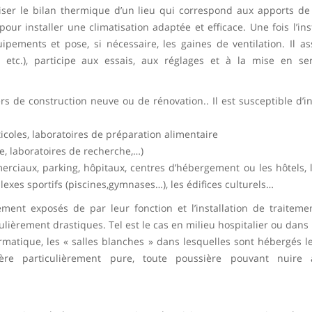
aliser le bilan thermique d’un lieu qui correspond aux apports de
pour installer une climatisation adaptée et efficace. Une fois l’ins
uipements et pose, si nécessaire, les gaines de ventilation. Il as
té, etc.), participe aux essais, aux réglages et à la mise en se
ers de construction neuve ou de rénovation.. Il est susceptible d’i
ticoles, laboratoires de préparation alimentaire
e, laboratoires de recherche,…)
rciaux, parking, hôpitaux, centres d’hébergement ou les hôtels, l
lexes sportifs (piscines,gymnases…), les édifices culturels…
rement exposés de par leur fonction et l’installation de traiteme
culièrement drastiques. Tel est le cas en milieu hospitalier ou dans
rmatique, les « salles blanches » dans lesquelles sont hébergés l
hère particulièrement pure, toute poussière pouvant nuire