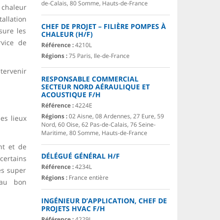
de-Calais, 80 Somme, Hauts-de-France
 chaleur
tallation
CHEF DE PROJET – FILIÈRE POMPES À
sure les
CHALEUR (H/F)
rvice de
Référence :
4210L
Régions :
75 Paris, Ile-de-France
ntervenir
RESPONSABLE COMMERCIAL
SECTEUR NORD AÉRAULIQUE ET
ACOUSTIQUE F/H
Référence :
4224E
Régions :
02 Aisne, 08 Ardennes, 27 Eure, 59
es lieux
Nord, 60 Oise, 62 Pas-de-Calais, 76 Seine-
Maritime, 80 Somme, Hauts-de-France
nt et de
DÉLÉGUÉ GÉNÉRAL H/F
 certains
Référence :
4234L
es super
Régions :
France entière
 au bon
INGÉNIEUR D’APPLICATION, CHEF DE
PROJETS HVAC F/H
Référence :
4229L