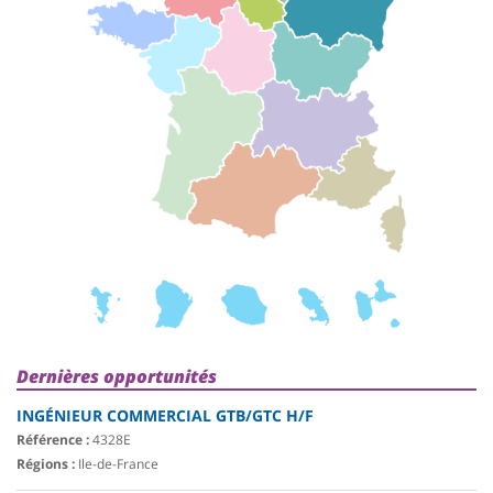
Dernières opportunités
INGÉNIEUR COMMERCIAL GTB/GTC H/F
Référence :
4328E
Régions :
Ile-de-France