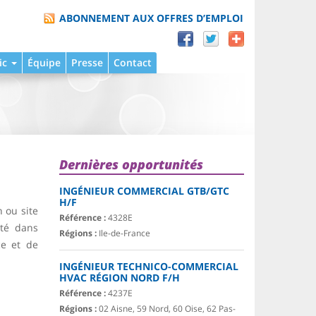
ABONNEMENT AUX OFFRES D’EMPLOI
ic
Équipe
Presse
Contact
Dernières opportunités
INGÉNIEUR COMMERCIAL GTB/GTC
H/F
n ou site
Référence :
4328E
ité dans
Régions :
Ile-de-France
ce et de
INGÉNIEUR TECHNICO-COMMERCIAL
HVAC RÉGION NORD F/H
Référence :
4237E
Régions :
02 Aisne, 59 Nord, 60 Oise, 62 Pas-