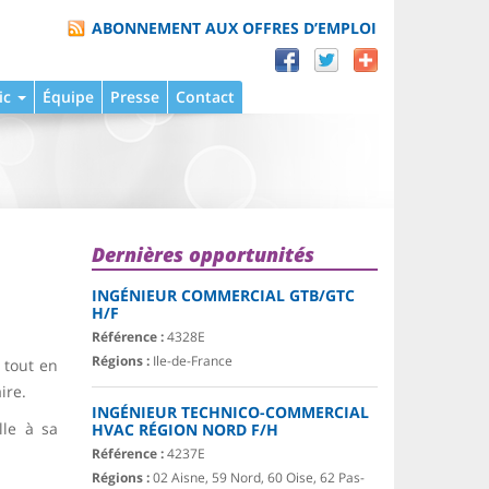
ABONNEMENT AUX OFFRES D’EMPLOI
ic
Équipe
Presse
Contact
Dernières opportunités
INGÉNIEUR COMMERCIAL GTB/GTC
H/F
Référence :
4328E
Régions :
Ile-de-France
 tout en
ire.
INGÉNIEUR TECHNICO-COMMERCIAL
lle à sa
HVAC RÉGION NORD F/H
Référence :
4237E
Régions :
02 Aisne, 59 Nord, 60 Oise, 62 Pas-